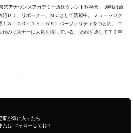
東京アナウンスアカデミー放送タレント科卒業。 趣味は旅
番組ＤＪ、リポーター、ＭＣとして活躍中。 ミューッジク
曜１３：００～１５：５５）パーソナリティをつとめ、 エ
世代のリスナーに人気を博している。 番組を通して７０年
記事が気に入ったら
または フォローしてね！