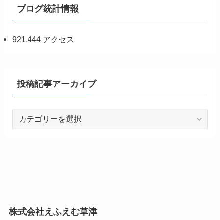
ブログ統計情報
921,444 アクセス
投稿記事アーカイブ
投
稿
記
事
ア
ー
カ
イ
株式会社えふえむ草津
ブ