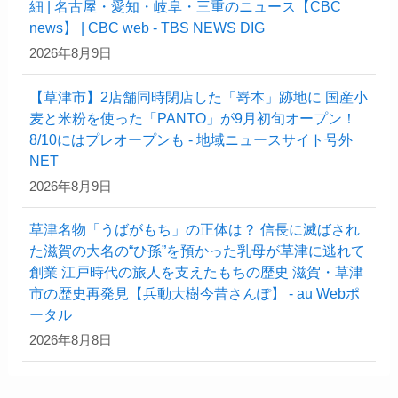
細 | 名古屋・愛知・岐阜・三重のニュース【CBC
news】 | CBC web - TBS NEWS DIG
2026年8月9日
【草津市】2店舗同時閉店した「嵜本」跡地に 国産小
麦と米粉を使った「PANTO」が9月初旬オープン！
8/10にはプレオープンも - 地域ニュースサイト号外
NET
2026年8月9日
草津名物「うばがもち」の正体は？ 信長に滅ばされ
た滋賀の大名の“ひ孫”を預かった乳母が草津に逃れて
創業 江戸時代の旅人を支えたもちの歴史 滋賀・草津
市の歴史再発見【兵動大樹今昔さんぽ】 - au Webポ
ータル
2026年8月8日