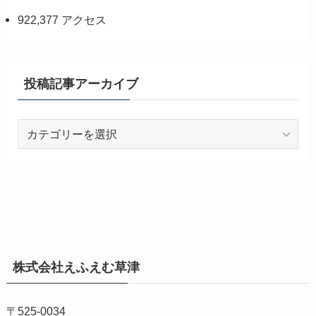
922,377 アクセス
投稿記事アーカイブ
投
稿
記
事
ア
ー
カ
イ
株式会社えふえむ草津
ブ
〒525-0034