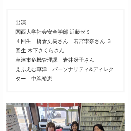
出演
関西大学社会安全学部 近藤ゼミ
４回生 橋倉丈樹さん 若宮李奈さん ３
回生 木下さくらさん
草津市危機管理課 岩井冴子さん
えふえむ草津 パーソナリティ&ディレク
ター 中嶌裕恵