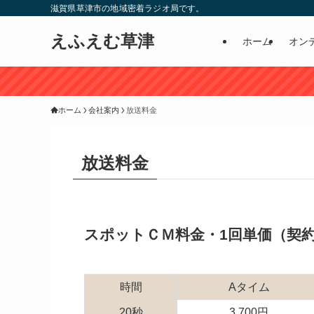
滋賀県草津市の地域密着ラジオ局です。
えふえむ草津
ホーム
オン
ホーム
会社案内
放送料金
放送料金
スポットＣＭ料金・1回単価（契約
時間
Aタイム
20秒
3,700円