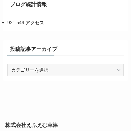
ブログ統計情報
921,549 アクセス
投稿記事アーカイブ
投
稿
記
事
ア
ー
カ
イ
株式会社えふえむ草津
ブ