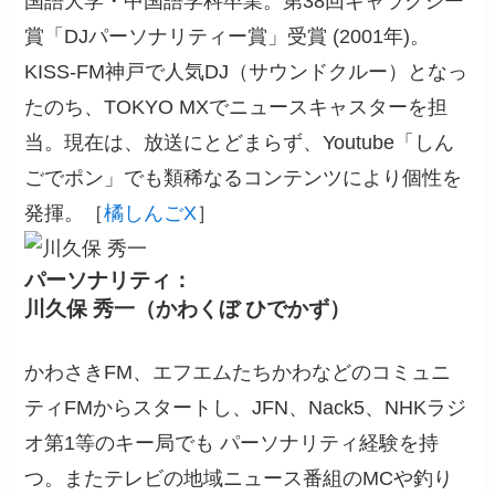
国語大学・中国語学科卒業。第38回ギャラクシー
賞「DJパーソナリティー賞」受賞 (2001年)。
KISS-FM神戸で人気DJ（サウンドクルー）となっ
たのち、TOKYO MXでニュースキャスターを担
当。現在は、放送にとどまらず、Youtube「しん
ごでポン」でも類稀なるコンテンツにより個性を
発揮。［
橘しんごX
］
パーソナリティ：
川久保 秀一（かわくぼ ひでかず）
かわさきFM、エフエムたちかわなどのコミュニ
ティFMからスタートし、JFN、Nack5、NHKラジ
オ第1等のキー局でも パーソナリティ経験を持
つ。またテレビの地域ニュース番組のMCや釣り