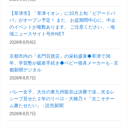
【草津市】「草津イオン」に10月上旬「ビアードパ
パ」がオープン予定！ また、お盆期間中心に、中止
のイベントが複数あります。 ご注意ください。 - 地
域ニュースサイト号外NET
2026年8月8日
京都市内の「名門百貨店」の栄枯盛衰◆草津で36
年、学習塾が破産手続き◆ベビー寝具メーカーも - 京
都新聞デジタル
2026年8月7日
バレー女子、大分の東九州龍谷は決勝で涙…光るレ
シーブ見せた２年のリベロ・大橋乃々「次こそチー
ム勝たせたい」 - 読売新聞
2026年8月7日