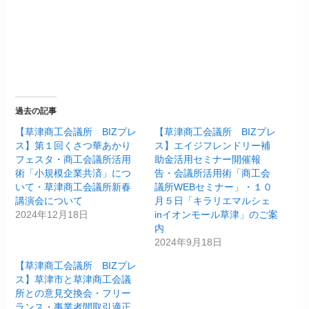
過去の記事
【草津商工会議所 BIZプレ
【草津商工会議所 BIZプレ
ス】第１回くさつ華あかり
ス】エイジフレンドリー補
フェスタ・商工会議所活用
助金活用セミナー開催報
術「小規模企業共済」につ
告・会議所活用術「商工会
いて・草津商工会議所新春
議所WEBセミナー」・１０
講演会について
月５日「キラリエマルシェ
2024年12月18日
inイオンモール草津」のご案
内
2024年9月18日
【草津商工会議所 BIZプレ
ス】草津市と草津商工会議
所との意見交換会・フリー
ランス・事業者間取引適正