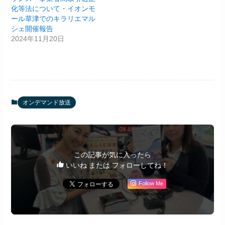
化等法について・イオンモ
ール草津でのキラリエマル
シェ開催報告
2024年11月20日
オンデマンド放送
この記事が気に入ったら
いいね または フォローしてね！
Follow Me