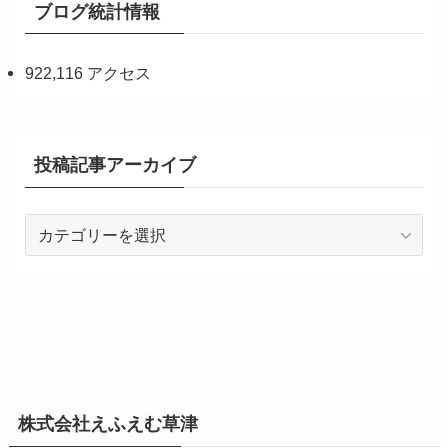
ブログ統計情報
922,116 アクセス
投稿記事アーカイブ
投
稿
記
事
ア
ー
カ
イ
株式会社えふえむ草津
ブ