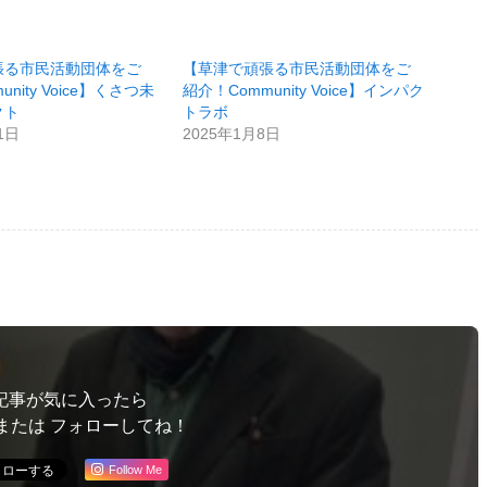
張る市民活動団体をご
【草津で頑張る市民活動団体をご
nity Voice】くさつ未
紹介！Community Voice】インパク
クト
トラボ
1日
2025年1月8日
記事が気に入ったら
または フォローしてね！
Follow Me