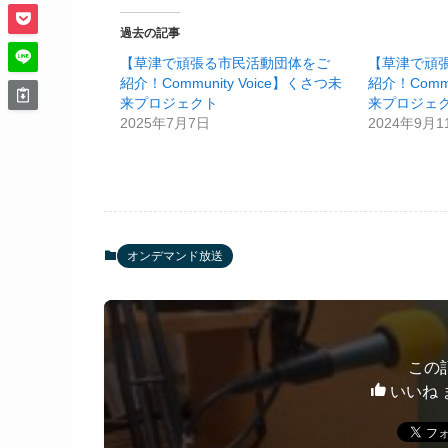
過去の記事
【草津で頑張る市民活動団体をご
【草津で頑
紹介！Community Voice】くさつ未
紹介！Commu
来プロジェクト
来プロジェ
2025年7月7日
2024年9月1
オンデマンド放送
この
いいね 