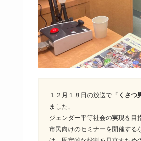
１２月１８日の放送で
「
くさつ
ました。
ジェンダー平等社会の実現を目
市民向けのセミナーを開催する
は、固定的な役割を見直すため