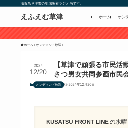
滋賀県草津市の地域密着ラジオ局です。
えふえむ草津
ホーム
オン
ホーム
オンデマンド放送
【草津で頑張る市民活動団体
2024
12/20
さつ男女共同参画市民
2024年12月20日
オンデマンド放送
KUSATSU FRONT LINE
の水曜