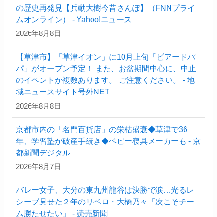
の歴史再発見【兵動大樹今昔さんぽ】（FNNプライ
ムオンライン） - Yahoo!ニュース
2026年8月8日
【草津市】「草津イオン」に10月上旬「ビアードパ
パ」がオープン予定！ また、お盆期間中心に、中止
のイベントが複数あります。 ご注意ください。 - 地
域ニュースサイト号外NET
2026年8月8日
京都市内の「名門百貨店」の栄枯盛衰◆草津で36
年、学習塾が破産手続き◆ベビー寝具メーカーも - 京
都新聞デジタル
2026年8月7日
バレー女子、大分の東九州龍谷は決勝で涙…光るレ
シーブ見せた２年のリベロ・大橋乃々「次こそチー
ム勝たせたい」 - 読売新聞