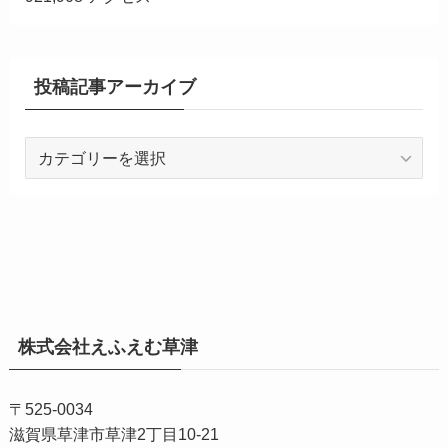
投稿記事アーカイブ
投
稿
記
事
ア
ー
カ
イ
株式会社えふえむ草津
ブ
〒525-0034
滋賀県草津市草津2丁目10-21