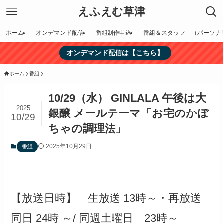
えふえむ草津
ホーム
オンデマンド配信
番組制作申込
番組＆スタッフ （パーソナ
オンデマンド配信は【こちら】
ホーム
番組
10/29（水） GINLALA 午後は大
2025
銀醸 メールテーマ「お宅のかぼ
10/29
ちゃの調理法」
2025年10月29日
番組
【放送日時】 生放送 13時～・再放送
同日 24時 ～/ 同週土曜日 23時～