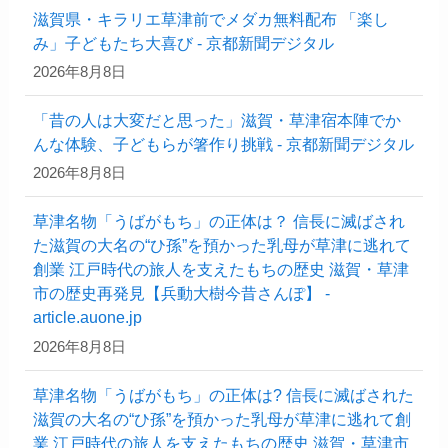
滋賀県・キラリエ草津前でメダカ無料配布 「楽し
み」子どもたち大喜び - 京都新聞デジタル
2026年8月8日
「昔の人は大変だと思った」滋賀・草津宿本陣でか
んな体験、子どもらが箸作り挑戦 - 京都新聞デジタル
2026年8月8日
草津名物「うばがもち」の正体は？ 信長に滅ばされ
た滋賀の大名の“ひ孫”を預かった乳母が草津に逃れて
創業 江戸時代の旅人を支えたもちの歴史 滋賀・草津
市の歴史再発見【兵動大樹今昔さんぽ】 -
article.auone.jp
2026年8月8日
草津名物「うばがもち」の正体は? 信長に滅ばされた
滋賀の大名の“ひ孫”を預かった乳母が草津に逃れて創
業 江戸時代の旅人を支えたもちの歴史 滋賀・草津市