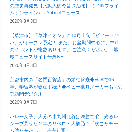
の歴史再発見【兵動大樹今昔さんぽ】（FNNプライ
ムオンライン） - Yahoo!ニュース
2026年8月8日
【草津市】「草津イオン」に10月上旬「ビアードパ
パ」がオープン予定！ また、お盆期間中心に、中止
のイベントが複数あります。 ご注意ください。 - 地
域ニュースサイト号外NET
2026年8月8日
京都市内の「名門百貨店」の栄枯盛衰◆草津で36
年、学習塾が破産手続き◆ベビー寝具メーカーも - 京
都新聞デジタル
2026年8月7日
バレー女子、大分の東九州龍谷は決勝で涙…光るレ
シーブ見せた２年のリベロ・大橋乃々「次こそチー
ム勝たせたい」 - 読売新聞