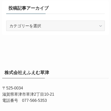
投稿記事アーカイブ
投
稿
記
事
ア
ー
カ
イ
株式会社えふえむ草津
ブ
〒525-0034
滋賀県草津市草津2丁目10-21
電話番号 077-566-5353