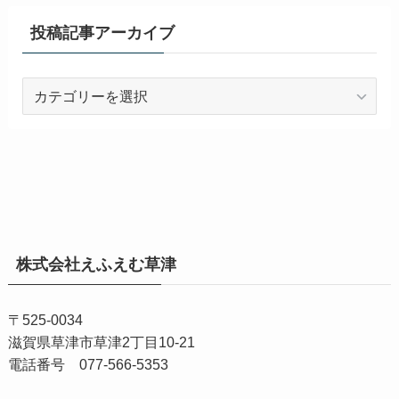
投稿記事アーカイブ
投
稿
記
事
ア
ー
カ
イ
株式会社えふえむ草津
ブ
〒525-0034
滋賀県草津市草津2丁目10-21
電話番号 077-566-5353