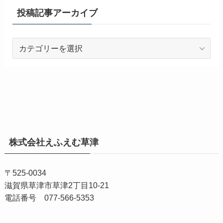
投稿記事アーカイブ
投
稿
記
事
ア
ー
カ
イ
株式会社えふえむ草津
ブ
〒525-0034
滋賀県草津市草津2丁目10-21
電話番号 077-566-5353