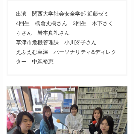
出演 関西大学社会安全学部 近藤ゼミ
4回生 橋倉丈樹さん 3回生 木下さく
らさん 岩本真礼さん
草津市危機管理課 小川冴子さん
えふえむ草津 パーソナリティ&ディレク
ター 中嶌裕恵