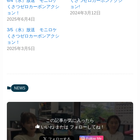
6/4（水）放送 モニロケ
くさつゼロカーボンアクシ
くさつゼロカーボンアクシ
ョン!
ョン！
2024年3月12日
2025年6月4日
3/5（水）放送 モニロケ
くさつゼロカーボンアクシ
ョン！
2025年3月5日
NEWS
この記事が気に入ったら
いいね または フォローしてね！
Follow Me