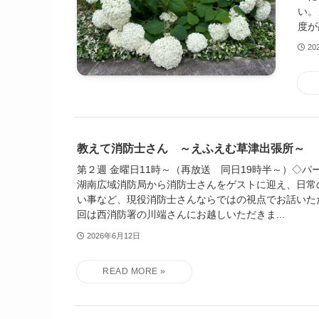
い。
度が
20
教えて消防士さん ～えふえむ草津出張所～
第２週 金曜日11時～（再放送 同日19時半～）◇パー
湖南広域消防局から消防士さんをゲストに迎え、日常
い事など、現役消防士さんならではの視点でお話いた
回は西消防署の川端さんにお越しいただきま...
2026年6月12日