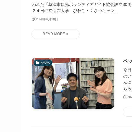
われた「草津市観光ボランティアガイド協会設立30周
２４日に立命館大学 びわこ・くさつキャン...
2026年6月18日
ペッ
NEWS
今日
のい
んに
もら
20