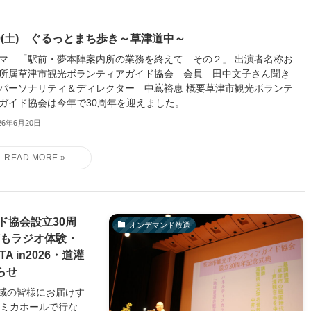
20(土) ぐるっとまち歩き～草津道中～
マ 「駅前・夢本陣案内所の業務を終えて その２」 出演者名称お
所属草津市観光ボランティアガイド協会 会員 田中文子さん聞き
パーソナリティ＆ディレクター 中嶌裕恵 概要草津市観光ボランテ
ガイド協会は今年で30周年を迎えました。...
26年6月20日
ド協会設立30周
オンデマンド放送
どもラジオ体験・
 in2026・道灌
らせ
域の皆様にお届けす
アミカホールで行な