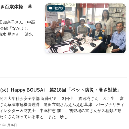
いき百歳体操 草
NEWS
田加奈子さん（中高
会館「なかよし
清水 晃さん 清水
16(火）Happy BOUSAi 第218回「ペット防災・暑さ対策」
関西大学社会安全学部 近藤ゼミ ３回生 渡辺樹さん ３回生 富
さん草津市危機管理課 迫田衣織さんえふえむ草津 パーソナリティ
ィレクター＆防災士 中嶌裕恵 前半、初登場の富さんが３種類の動
たくさん飼っている事と、また、珍し...
26年6月16日