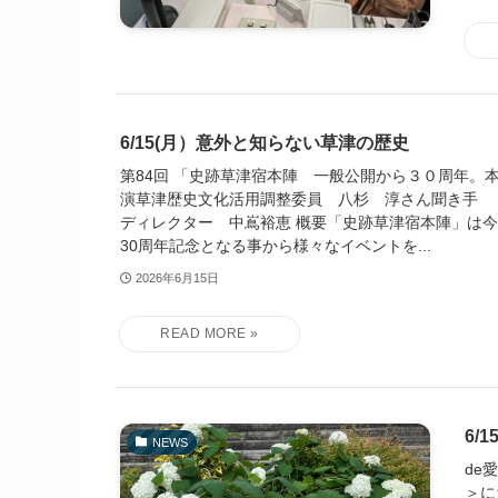
6/15(月）意外と知らない草津の歴史
第84回 「史跡草津宿本陣 一般公開から３０周年。
演草津歴史文化活用調整委員 八杉 淳さん聞き手
ディレクター 中嶌裕恵 概要「史跡草津宿本陣」は
30周年記念となる事から様々なイベントを...
2026年6月15日
6/
NEWS
de
＞に