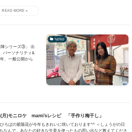
NEWS
本陣シリーズ③」 出
 パーソナリティ&
今年、一般公開から
15(月)モニロケ mami’sレシピ 「手作り梅干し」
愛ひろばの紫陽花が今年もきれいに咲いております^^ ＜しょうがの日
ちなんで、あなたの好きな生姜を使ったもの思い出など教えてくださ