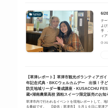
6/
NEWS
テー
よび
手 
ィア
20
【草津レポート】草津市観光ボランティアガイ
年記念式典・BKCウェルカムデー 出張！子
防災地域リーダー養成講座・KUSACCHU FESTA
蔵×湖南農業高校 酒粕スイーツ限定販売のお知
草津市内で行われるイベントを現地レポートして、地
る番組です。 【提供：草津市】 ５月１６日に草津