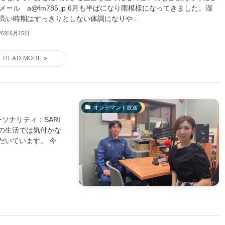
メール a@fm785.jp 6月も半ばになり雨模様になってきました。湿
高い時期はすっきりとしない体調になりや...
26年6月15日
オンデマンド放送
ソナリティ：SARI
の生活では気付かな
だいています。 今