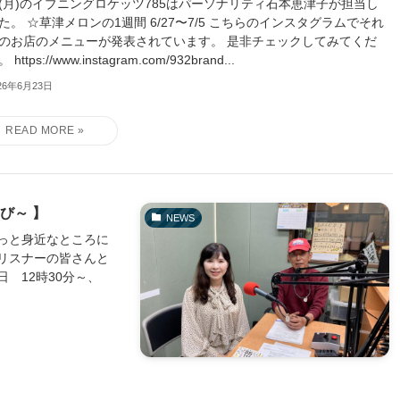
22(月)のイブニングロケッツ785はパーソナリティ石本恵津子が担当し
た。 ☆草津メロンの1週間 6/27〜7/5 こちらのインスタグラムでそれ
のお店のメニューが発表されています。 是非チェックしてみてくだ
https://www.instagram.com/932brand...
26年6月23日
び～ 】
NEWS
っと身近なところに
リスナーの皆さんと
 12時30分～、