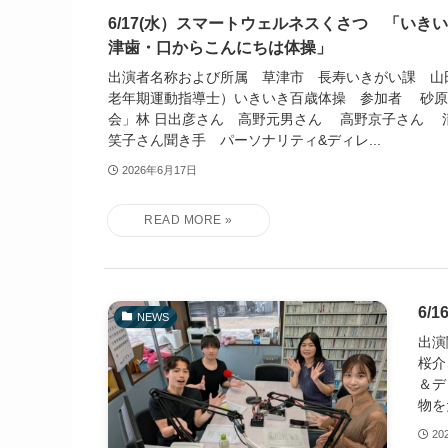
6/17(水）スマートウェルネスくさつ 「いき
津歯・口からこんにちは体操」
出演者名称および所属 草津市 長寿いきがい課 山
老年期運動指導士）いきいき百歳体操 参加者 砂原
会」林 日出彦さん 高野元男さん 高野京子さん 
笑子さん聞き手 パーソナリティ&ディレ...
2026年6月17日
6/
NEWS
出演
桜介
＆デ
物を
20