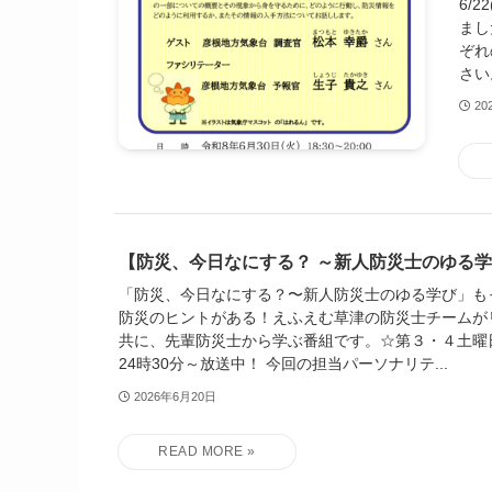
6/
まし
ぞれ
さい。 
20
【防災、今日なにする？ ～新人防災士のゆる学
「防災、今日なにする？〜新人防災士のゆる学び」も
防災のヒントがある！えふえむ草津の防災士チームが
共に、先輩防災士から学ぶ番組です。☆第３・４土曜日
24時30分～放送中！ 今回の担当パーソナリテ...
2026年6月20日