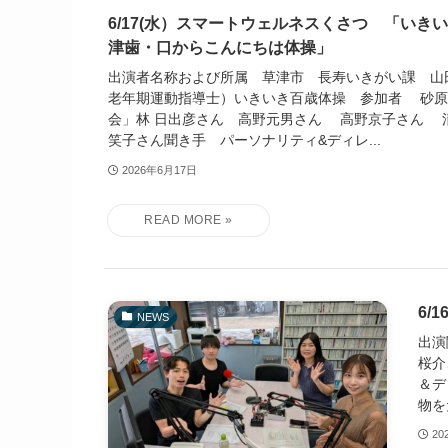
6/17(水）スマートウェルネスくさつ 「いき
津歯・口からこんにちは体操」
出演者名称および所属 草津市 長寿いきがい課 山
老年期運動指導士）いきいき百歳体操 参加者 砂原
会」林 日出彦さん 高野元男さん 高野京子さん 
笑子さん聞き手 パーソナリティ&ディレ...
2026年6月17日
6/
NEWS
出演
桜介
＆デ
物を
20