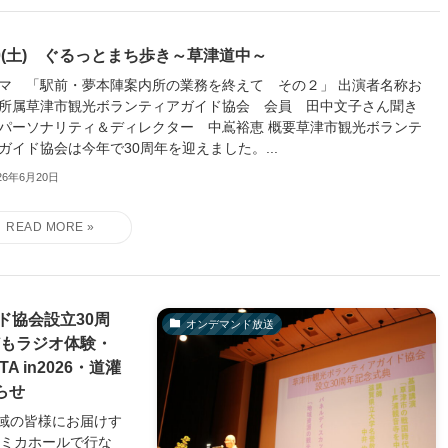
20(土) ぐるっとまち歩き～草津道中～
マ 「駅前・夢本陣案内所の業務を終えて その２」 出演者名称お
所属草津市観光ボランティアガイド協会 会員 田中文子さん聞き
パーソナリティ＆ディレクター 中嶌裕恵 概要草津市観光ボランテ
ガイド協会は今年で30周年を迎えました。...
26年6月20日
ド協会設立30周
オンデマンド放送
どもラジオ体験・
 in2026・道灌
らせ
域の皆様にお届けす
アミカホールで行な