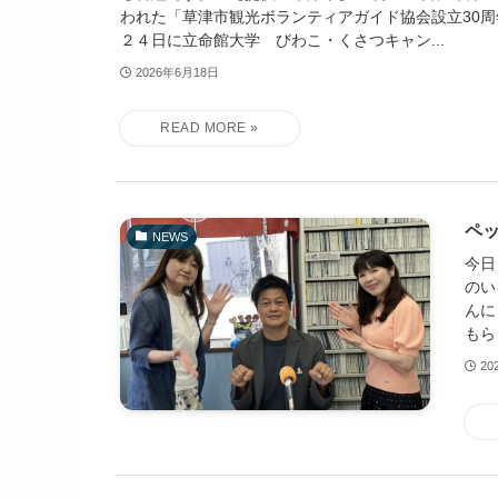
われた「草津市観光ボランティアガイド協会設立30周
２４日に立命館大学 びわこ・くさつキャン...
2026年6月18日
ペッ
NEWS
今日
のい
んに
もら
20