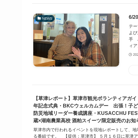
6/
NEWS
テー
よび
手 
ィア
20
【草津レポート】草津市観光ボランティアガイ
年記念式典・BKCウェルカムデー 出張！子
防災地域リーダー養成講座・KUSACCHU FESTA
蔵×湖南農業高校 酒粕スイーツ限定販売のお知
草津市内で行われるイベントを現地レポートして、地
る番組です。 【提供：草津市】 ５月１６日に草津