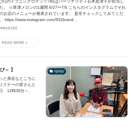
22(月)のイブニングロケッツ785はパーソナリティ石本恵津子が担当し
た。 ☆草津メロンの1週間 6/27〜7/5 こちらのインスタグラムでそれ
のお店のメニューが発表されています。 是非チェックしてみてくだ
https://www.instagram.com/932brand...
26年6月23日
び～ 】
NEWS
っと身近なところに
リスナーの皆さんと
 12時30分～、