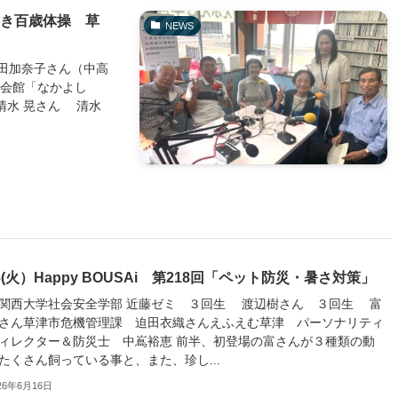
いき百歳体操 草
NEWS
田加奈子さん（中高
会館「なかよし
清水 晃さん 清水
16(火）Happy BOUSAi 第218回「ペット防災・暑さ対策」
関西大学社会安全学部 近藤ゼミ ３回生 渡辺樹さん ３回生 富
さん草津市危機管理課 迫田衣織さんえふえむ草津 パーソナリティ
ィレクター＆防災士 中嶌裕恵 前半、初登場の富さんが３種類の動
たくさん飼っている事と、また、珍し...
26年6月16日