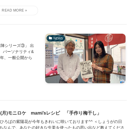
NEWS
本陣シリーズ③」 出
 パーソナリティ&
今年、一般公開から
15(月)モニロケ mami’sレシピ 「手作り梅干し」
愛ひろばの紫陽花が今年もきれいに咲いております^^ ＜しょうがの日
ちなんで、あなたの好きな生姜を使ったもの思い出など教えてくださ