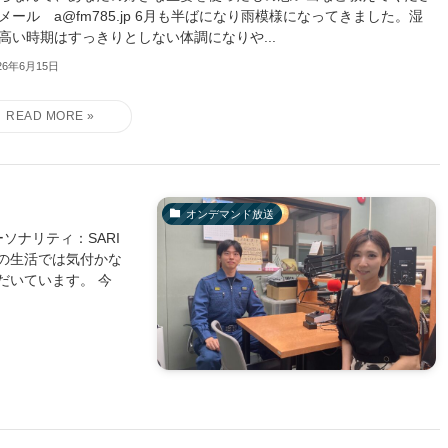
メール a@fm785.jp 6月も半ばになり雨模様になってきました。湿
高い時期はすっきりとしない体調になりや...
26年6月15日
オンデマンド放送
ソナリティ：SARI
の生活では気付かな
だいています。 今