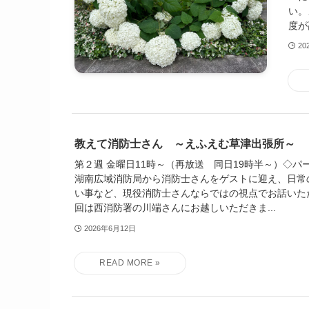
い。
度が
20
教えて消防士さん ～えふえむ草津出張所～
第２週 金曜日11時～（再放送 同日19時半～）◇パー
湖南広域消防局から消防士さんをゲストに迎え、日常
い事など、現役消防士さんならではの視点でお話いた
回は西消防署の川端さんにお越しいただきま...
2026年6月12日