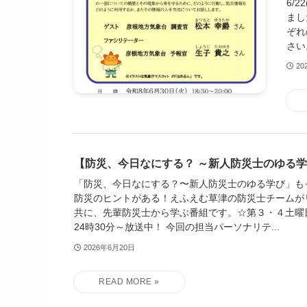
6/
まし
ぞれ
さい。 
20
【防災、今日なにする？ ～新人防災士のゆる学
「防災、今日なにする？〜新人防災士のゆる学び」も
防災のヒントがある！えふえむ草津の防災士チームが
共に、先輩防災士から学ぶ番組です。☆第３・４土曜日
24時30分～放送中！ 今回の担当パーソナリテ...
2026年6月20日