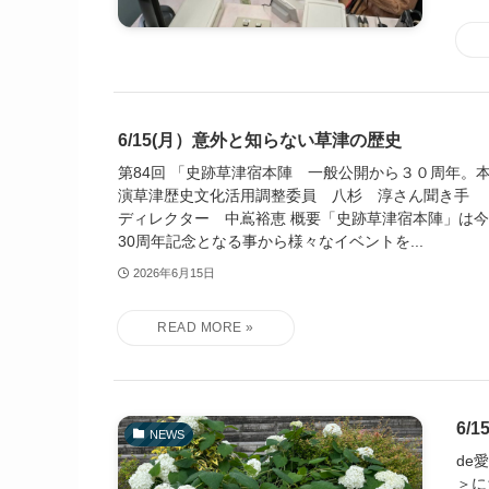
6/15(月）意外と知らない草津の歴史
第84回 「史跡草津宿本陣 一般公開から３０周年。
演草津歴史文化活用調整委員 八杉 淳さん聞き手
ディレクター 中嶌裕恵 概要「史跡草津宿本陣」は
30周年記念となる事から様々なイベントを...
2026年6月15日
6/
NEWS
de
＞に