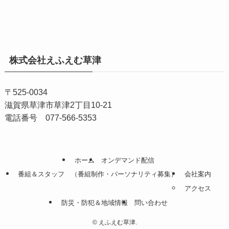
ア
ー
カ
イ
株式会社えふえむ草津
ブ
〒525-0034
滋賀県草津市草津2丁目10-21
電話番号 077-566-5353
ホーム
オンデマンド配信
番組＆スタッフ （番組制作・パーソナリティ募集）
会社案内
アクセス
防災・防犯＆地域情報
問い合わせ
©
えふえむ草津.