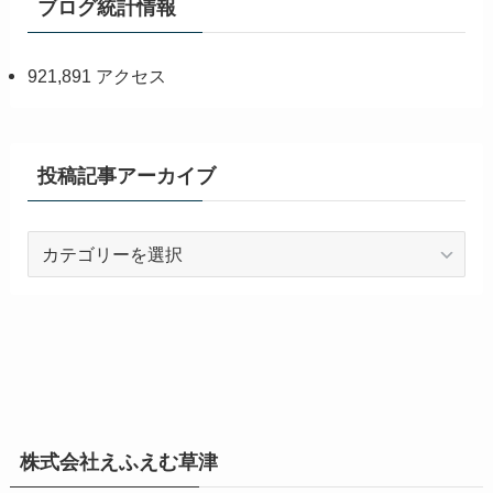
ブログ統計情報
921,891 アクセス
投稿記事アーカイブ
投
稿
記
事
ア
ー
カ
イ
株式会社えふえむ草津
ブ